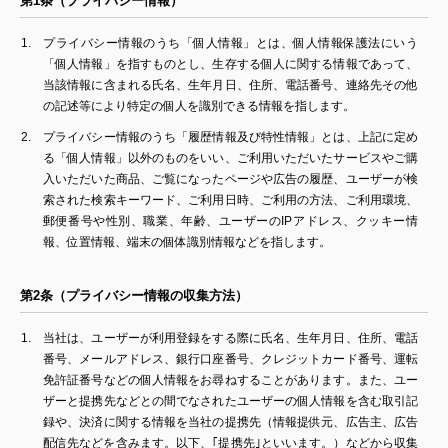
第1条（プライバシー情報）
ブログ
プライバシー情報のうち「個人情報」とは、個人情報保護法にいう
「個人情報」を指すものとし、生存する個人に関する情報であって、
お問い合わせ
当該情報に含まれる氏名、生年月日、住所、電話番号、連絡先その他
の記述等により特定の個人を識別できる情報を指します。
プライバシー情報のうち「履歴情報及び特性情報」とは、上記に定め
る「個人情報」以外のものをいい、ご利用いただいたサービスやご購
入いただいた商品、ご覧になったページや広告の履歴、ユーザーが検
索された検索キーワード、ご利用日時、ご利用の方法、ご利用環境、
郵便番号や性別、職業、年齢、ユーザーのIPアドレス、クッキー情
報、位置情報、端末の個体識別情報などを指します。
第2条（プライバシー情報の収集方法）
当社は、ユーザーが利用登録をする際に氏名、生年月日、住所、電話
番号、メールアドレス、銀行口座番号、クレジットカード番号、運転
免許証番号などの個人情報をお尋ねすることがあります。また、ユー
ザーと提携先などとの間でなされたユーザーの個人情報を含む取引記
録や、決済に関する情報を当社の提携先（情報提供元、広告主、広告
配信先などを含みます。以下、｢提携先｣といいます。）などから収集