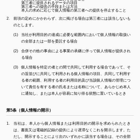
第三者に提供されるデータの項目
第三者への提供の手段または方法
本人の求めに応じて個人情報の第三者への提供を停止すること
前項の定めにかかわらず、次に掲げる場合は第三者には該当しないも
のとします。
当社が利用目的の達成に必要な範囲内において個人情報の取扱い
の全部または一部を委託する場合
合併その他の事由による事業の承継に伴って個人情報が提供され
る場合
個人情報を特定の者との間で共同して利用する場合であって、そ
の旨並びに共同して利用される個人情報の項目、共同して利用す
る者の範囲、利用する者の利用目的及び当該個人情報の管理につ
いて責任を有する者の氏名または名称について、あらかじめ本人
に通知し、または本人が容易に知り得る状態に置いているとき
第5条（個人情報の開示）
当社は、本人から個人情報または利用目的の開示を求められたとき
は、書面又は電磁的記録の提供により遅滞なくこれを開示します。た
だし、開示することにより次のいずれかに該当する場合は、その全部