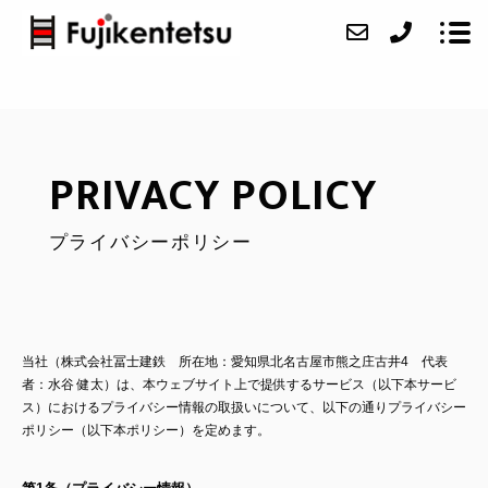
会社紹介
PRIVACY POLICY
鉄骨工事
プライバシーポリシー
施工実績
特許技術の紹介
新聞記事
当社（株式会社冨士建鉄 所在地：愛知県北名古屋市熊之庄古井4 代表
者：水谷 健太）は、本ウェブサイト上で提供するサービス（以下本サービ
関連サイト
ス）におけるプライバシー情報の取扱いについて、以下の通りプライバシー
ポリシー（以下本ポリシー）を定めます。
アクセス
求人情報