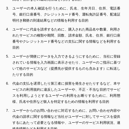
ユーザーの本人確認を行うために、氏名、生年月日、住所、電話番
号、銀行口座番号、クレジットカード番号、運転免許証番号、配達証
明付き郵便の到達結果などの情報を利用する目的
ユーザーに代金を請求するために、購入された商品名や数量、利用さ
れたサービスの種類や期間、回数、請求金額、氏名、住所、銀行口座
番号やクレジットカード番号などの支払に関する情報などを利用する
目的
ユーザーが簡便にデータを入力できるようにするために、当社に登録
されている情報を入力画面に表示させたり、ユーザーのご指示に基づ
いて他のサービスなど（提携先が提供するものも含みます）に転送し
たりする目的
代金の支払を遅滞したり第三者に損害を発生させたりするなど、本サ
ービスの利用規約に違反したユーザーや、不正・不当な目的でサービ
スを利用しようとするユーザーの利用をお断りするために、利用態
様、氏名や住所など個人を特定するための情報を利用する目的
ユーザーからのお問い合わせに対応するために、お問い合わせ内容や
代金の請求に関する情報など当社がユーザーに対してサービスを提供
するにあたって必要となる情報や、ユーザーのサービス利用状況、連
絡先情報などを利用する目的